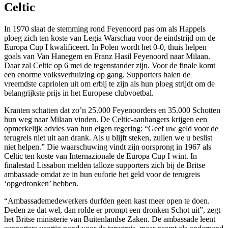
Celtic
In 1970 slaat de stemming rond Feyenoord pas om als Happels
ploeg zich ten koste van Legia Warschau voor de eindstrijd om de
Europa Cup I kwalificeert. In Polen wordt het 0-0, thuis helpen
goals van Van Hanegem en Franz Hasil Feyenoord naar Milaan.
Daar zal Celtic op 6 mei de tegenstander zijn. Voor de finale komt
een enorme volksverhuizing op gang. Supporters halen de
vreemdste capriolen uit om erbij te zijn als hun ploeg strijdt om de
belangrijkste prijs in het Europese clubvoetbal.
Kranten schatten dat zo’n 25.000 Feyenoorders en 35.000 Schotten
hun weg naar Milaan vinden. De Celtic-aanhangers krijgen een
opmerkelijk advies van hun eigen regering: “Geef uw geld voor de
terugreis niet uit aan drank. Als u blijft steken, zullen we u beslist
niet helpen.” Die waarschuwing vindt zijn oorsprong in 1967 als
Celtic ten koste van Internazionale de Europa Cup I wint. In
finalestad Lissabon melden talloze supporters zich bij de Britse
ambassade omdat ze in hun euforie het geld voor de terugreis
‘opgedronken’ hebben.
“Ambassademedewerkers durfden geen kast meer open te doen.
Deden ze dat wel, dan rolde er prompt een dronken Schot uit”, zegt
het Britse ministerie van Buitenlandse Zaken. De ambassade leent