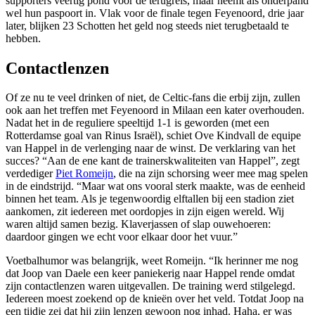
supporters veertig pond voor de terugreis, maar neemt als onderpand
wel hun paspoort in. Vlak voor de finale tegen Feyenoord, drie jaar
later, blijken 23 Schotten het geld nog steeds niet terugbetaald te
hebben.
Contactlenzen
Of ze nu te veel drinken of niet, de Celtic-fans die erbij zijn, zullen
ook aan het treffen met Feyenoord in Milaan een kater overhouden.
Nadat het in de reguliere speeltijd 1-1 is geworden (met een
Rotterdamse goal van Rinus Israël), schiet Ove Kindvall de equipe
van Happel in de verlenging naar de winst. De verklaring van het
succes? “Aan de ene kant de trainerskwaliteiten van Happel”, zegt
verdediger
Piet Romeijn
, die na zijn schorsing weer mee mag spelen
in de eindstrijd. “Maar wat ons vooral sterk maakte, was de eenheid
binnen het team. Als je tegenwoordig elftallen bij een stadion ziet
aankomen, zit iedereen met oordopjes in zijn eigen wereld. Wij
waren altijd samen bezig. Klaverjassen of slap ouwehoeren:
daardoor gingen we echt voor elkaar door het vuur.”
Voetbalhumor was belangrijk, weet Romeijn. “Ik herinner me nog
dat Joop van Daele een keer paniekerig naar Happel rende omdat
zijn contactlenzen waren uitgevallen. De training werd stilgelegd.
Iedereen moest zoekend op de knieën over het veld. Totdat Joop na
een tijdje zei dat hij zijn lenzen gewoon nog inhad. Haha, er was