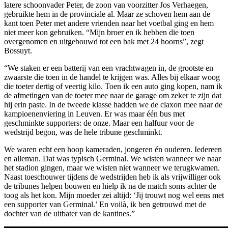
latere schoonvader Peter, de zoon van voorzitter Jos Verhaegen,
gebruikte hem in de provinciale al. Maar ze schoven hem aan de
kant toen Peter met andere vrienden naar het voetbal ging en hem
niet meer kon gebruiken. “Mijn broer en ik hebben die toen
overgenomen en uitgebouwd tot een bak met 24 hoorns”, zegt
Bossuyt.
“We staken er een batterij van een vrachtwagen in, de grootste en
zwaarste die toen in de handel te krijgen was. Alles bij elkaar woog
die toeter dertig of veertig kilo. Toen ik een auto ging kopen, nam ik
de afmetingen van de toeter mee naar de garage om zeker te zijn dat
hij erin paste. In de tweede klasse hadden we de claxon mee naar de
kampioenenviering in Leuven. Er was maar één bus met
geschminkte supporters: de onze. Maar een halfuur voor de
wedstrijd begon, was de hele tribune geschminkt.
We waren echt een hoop kameraden, jongeren én ouderen. Iedereen
en alleman. Dat was typisch Germinal. We wisten wanneer we naar
het stadion gingen, maar we wisten niet wanneer we terugkwamen.
Naast toeschouwer tijdens de wedstrijden heb ik als vrijwilliger ook
de tribunes helpen bouwen en hielp ik na de match soms achter de
toog als het kon. Mijn moeder zei altijd: ‘Jij trouwt nog wel eens met
een supporter van Germinal.’ En voilà, ik ben getrouwd met de
dochter van de uitbater van de kantines.”