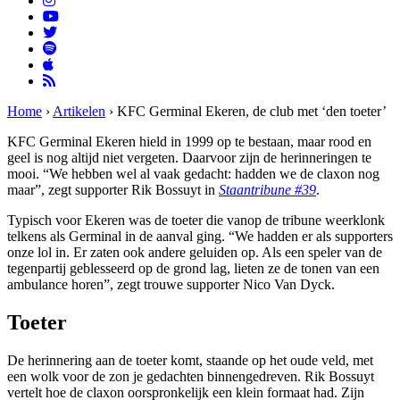
Home
›
Artikelen
›
KFC Germinal Ekeren, de club met ‘den toeter’
KFC Germinal Ekeren hield in 1999 op te bestaan, maar rood en
geel is nog altijd niet vergeten. Daarvoor zijn de herinneringen te
mooi. “We hebben wel al vaak gedacht: hadden we de claxon nog
maar”, zegt supporter Rik Bossuyt in
Staantribune #39
.
Typisch voor Ekeren was de toeter die vanop de tribune weerklonk
telkens als Germinal in de aanval ging. “We hadden er als supporters
onze lol in. Er zaten ook andere geluiden op. Als een speler van de
tegenpartij geblesseerd op de grond lag, lieten ze de tonen van een
ambulance horen”, zegt trouwe supporter Nico Van Dyck.
Toeter
De herinnering aan de toeter komt, staande op het oude veld, met
een wolk voor de zon je gedachten binnengedreven. Rik Bossuyt
vertelt hoe de claxon oorspronkelijk een klein formaat had. Zijn