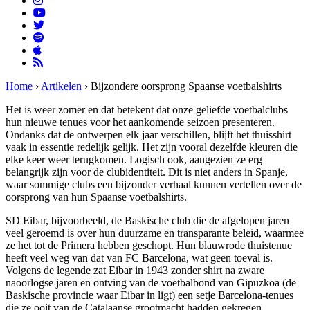
Home
›
Artikelen
›
Bijzondere oorsprong Spaanse voetbalshirts
Het is weer zomer en dat betekent dat onze geliefde voetbalclubs
hun nieuwe tenues voor het aankomende seizoen presenteren.
Ondanks dat de ontwerpen elk jaar verschillen, blijft het thuisshirt
vaak in essentie redelijk gelijk. Het zijn vooral dezelfde kleuren die
elke keer weer terugkomen. Logisch ook, aangezien ze erg
belangrijk zijn voor de clubidentiteit. Dit is niet anders in Spanje,
waar sommige clubs een bijzonder verhaal kunnen vertellen over de
oorsprong van hun Spaanse voetbalshirts.
SD Eibar, bijvoorbeeld, de Baskische club die de afgelopen jaren
veel geroemd is over hun duurzame en transparante beleid, waarmee
ze het tot de Primera hebben geschopt. Hun blauwrode thuistenue
heeft veel weg van dat van FC Barcelona, wat geen toeval is.
Volgens de legende zat Eibar in 1943 zonder shirt na zware
naoorlogse jaren en ontving van de voetbalbond van Gipuzkoa (de
Baskische provincie waar Eibar in ligt) een setje Barcelona-tenues
die ze ooit van de Catalaanse grootmacht hadden gekregen.