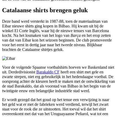
Catalaanse shirts brengen geluk
Deze band werd versterkt in 1987-88, toen de materiaalman van
Eibar nieuwe shirts ging kopen in Bilbao. Hij kwam uit bij de
winkel El Corte Inglés, waar hij de nieuwe tenues van Barcelona
kocht. Na het losmaken van het logo van
Barça
en het erop zetten
van dat van Eibar kon het seizoen beginnen. De club promoveerde
voor het eerst in dertig jaar naar het tweede niveau. Blijkbaar
brachten de Catalaanse shirtjes geluk.
Voor de volgende Spaanse voetbalshirts hoeven we Baskenland niet
uit. Derdedivisionist
Barakaldo CF
heeft een shirt met gele en
zwarte strepen, niet erg gebruikelijk in het hedendaagse voetbal. De
oorsprong achter de kleuren heeft te maken met de ontwikkeling van
de stad Barakaldo, dat als voorstad van Bilbao in het begin van de
twintigste eeuw een belangrijke industriële stad werd.
Er wordt gezegd dat het goud op het tenue een verwijzing is naar
het geld wat er met de fabrieken werd verdiend, terwijl het zwart
staat voor de rook die ze uitstootten. Het toeval wil dat het shirt
overeenkomt met dat van het Uruguayaanse Peñarol, wat tot een