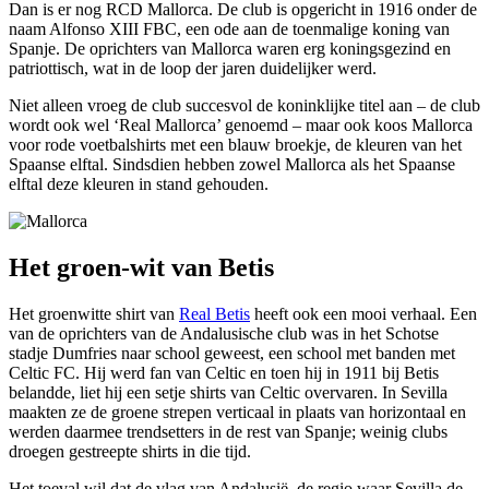
Dan is er nog RCD Mallorca. De club is opgericht in 1916 onder de
naam Alfonso XIII FBC, een ode aan de toenmalige koning van
Spanje. De oprichters van Mallorca waren erg koningsgezind en
patriottisch, wat in de loop der jaren duidelijker werd.
Niet alleen vroeg de club succesvol de koninklijke titel aan – de club
wordt ook wel ‘Real Mallorca’ genoemd – maar ook koos Mallorca
voor rode voetbalshirts met een blauw broekje, de kleuren van het
Spaanse elftal. Sindsdien hebben zowel Mallorca als het Spaanse
elftal deze kleuren in stand gehouden.
Het groen-wit van Betis
Het groenwitte shirt van
Real Betis
heeft ook een mooi verhaal. Een
van de oprichters van de Andalusische club was in het Schotse
stadje Dumfries naar school geweest, een school met banden met
Celtic FC. Hij werd fan van Celtic en toen hij in 1911 bij Betis
belandde, liet hij een setje shirts van Celtic overvaren. In Sevilla
maakten ze de groene strepen verticaal in plaats van horizontaal en
werden daarmee trendsetters in de rest van Spanje; weinig clubs
droegen gestreepte shirts in die tijd.
Het toeval wil dat de vlag van Andalusië, de regio waar Sevilla de