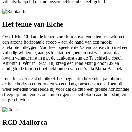
vriendschappelijke band tussen beide clubs heeft geleid.
Het tenue van Elche
Ook Elche CF kan de keuze voor hun opvallende tenue – wit met
een groene horizontale streep – aan de hand van een mooie
anekdote uitleggen. Voorheen speelde de Valenciaanse club met een
volledig wit tenue, aangezien dat het goedkoopst was, maar daar
kwam verandering in met de aankomst van de Tsjechische coach
Antonín Fivébr in 1927. Hij kreeg een rondleiding door Elx en
eindigde de tour met het beklimmen van de Santa Maria Basiliek.
Toen hij over de stad uitkeek besloegen de duizenden palmbomen
de hele horizon en vormden zo een lange groene streep. Toen hij
weer beneden was stelde hij voor dat de club een groene horizontale
streep op hun tenue zou aanbrengen als eerbetoon aan hun stad, en
zo geschiedde.
RCD Mallorca