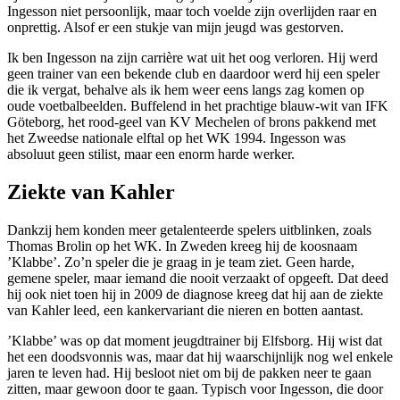
Ingesson niet persoonlijk, maar toch voelde zijn overlijden raar en
onprettig. Alsof er een stukje van mijn jeugd was gestorven.
Ik ben Ingesson na zijn carrière wat uit het oog verloren. Hij werd
geen trainer van een bekende club en daardoor werd hij een speler
die ik vergat, behalve als ik hem weer eens langs zag komen op
oude voetbalbeelden. Buffelend in het prachtige blauw-wit van IFK
Göteborg, het rood-geel van KV Mechelen of brons pakkend met
het Zweedse nationale elftal op het WK 1994. Ingesson was
absoluut geen stilist, maar een enorm harde werker.
Ziekte van Kahler
Dankzij hem konden meer getalenteerde spelers uitblinken, zoals
Thomas Brolin op het WK. In Zweden kreeg hij de koosnaam
’Klabbe’. Zo’n speler die je graag in je team ziet. Geen harde,
gemene speler, maar iemand die nooit verzaakt of opgeeft. Dat deed
hij ook niet toen hij in 2009 de diagnose kreeg dat hij aan de ziekte
van Kahler leed, een kankervariant die nieren en botten aantast.
’Klabbe’ was op dat moment jeugdtrainer bij Elfsborg. Hij wist dat
het een doodsvonnis was, maar dat hij waarschijnlijk nog wel enkele
jaren te leven had. Hij besloot niet om bij de pakken neer te gaan
zitten, maar gewoon door te gaan. Typisch voor Ingesson, die door