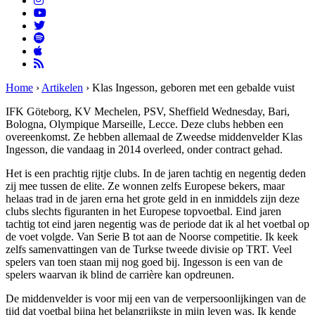
Home
›
Artikelen
›
Klas Ingesson, geboren met een gebalde vuist
IFK Göteborg, KV Mechelen, PSV, Sheffield Wednesday, Bari,
Bologna, Olympique Marseille, Lecce. Deze clubs hebben een
overeenkomst. Ze hebben allemaal de Zweedse middenvelder Klas
Ingesson, die vandaag in 2014 overleed, onder contract gehad.
Het is een prachtig rijtje clubs. In de jaren tachtig en negentig deden
zij mee tussen de elite. Ze wonnen zelfs Europese bekers, maar
helaas trad in de jaren erna het grote geld in en inmiddels zijn deze
clubs slechts figuranten in het Europese topvoetbal. Eind jaren
tachtig tot eind jaren negentig was de periode dat ik al het voetbal op
de voet volgde. Van Serie B tot aan de Noorse competitie. Ik keek
zelfs samenvattingen van de Turkse tweede divisie op TRT. Veel
spelers van toen staan mij nog goed bij. Ingesson is een van de
spelers waarvan ik blind de carrière kan opdreunen.
De middenvelder is voor mij een van de verpersoonlijkingen van de
tijd dat voetbal bijna het belangrijkste in mijn leven was. Ik kende