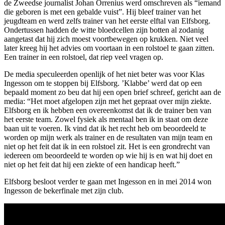
de Zweedse journalist Johan Orrenius werd omschreven als “iemand
die geboren is met een gebalde vuist”. Hij bleef trainer van het
jeugdteam en werd zelfs trainer van het eerste elftal van Elfsborg.
Ondertussen hadden de witte bloedcellen zijn botten al zodanig
aangetast dat hij zich moest voortbewegen op krukken. Niet veel
later kreeg hij het advies om voortaan in een rolstoel te gaan zitten.
Een trainer in een rolstoel, dat riep veel vragen op.
De media speculeerden openlijk of het niet beter was voor Klas
Ingesson om te stoppen bij Elfsborg. ’Klabbe’ werd dat op een
bepaald moment zo beu dat hij een open brief schreef, gericht aan de
media: “Het moet afgelopen zijn met het gepraat over mijn ziekte.
Elfsborg en ik hebben een overeenkomst dat ik de trainer ben van
het eerste team. Zowel fysiek als mentaal ben ik in staat om deze
baan uit te voeren. Ik vind dat ik het recht heb om beoordeeld te
worden op mijn werk als trainer en de resultaten van mijn team en
niet op het feit dat ik in een rolstoel zit. Het is een grondrecht van
iedereen om beoordeeld te worden op wie hij is en wat hij doet en
niet op het feit dat hij een ziekte of een handicap heeft.”
Elfsborg besloot verder te gaan met Ingesson en in mei 2014 won
Ingesson de bekerfinale met zijn club.