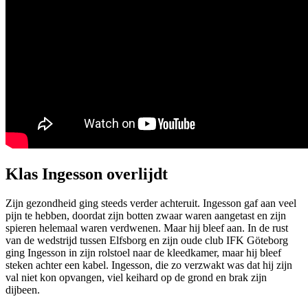
Klas Ingesson overlijdt
Zijn gezondheid ging steeds verder achteruit. Ingesson gaf aan veel
pijn te hebben, doordat zijn botten zwaar waren aangetast en zijn
spieren helemaal waren verdwenen. Maar hij bleef aan. In de rust
van de wedstrijd tussen Elfsborg en zijn oude club IFK Göteborg
ging Ingesson in zijn rolstoel naar de kleedkamer, maar hij bleef
steken achter een kabel. Ingesson, die zo verzwakt was dat hij zijn
val niet kon opvangen, viel keihard op de grond en brak zijn
dijbeen.