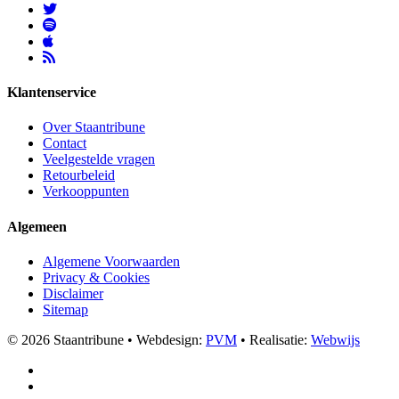
Klantenservice
Over Staantribune
Contact
Veelgestelde vragen
Retourbeleid
Verkooppunten
Algemeen
Algemene Voorwaarden
Privacy & Cookies
Disclaimer
Sitemap
© 2026 Staantribune
•
Webdesign:
PVM
•
Realisatie:
Webwijs